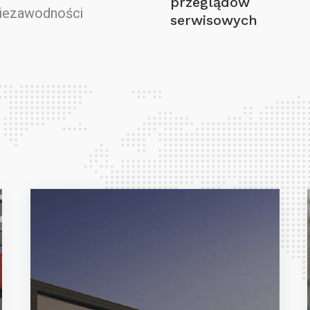
przeglądów
niezawodności
serwisowych