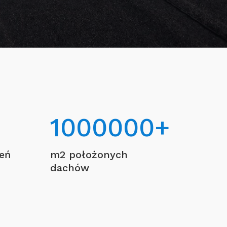
1000000
+
ceń
m2 położonych
dachów