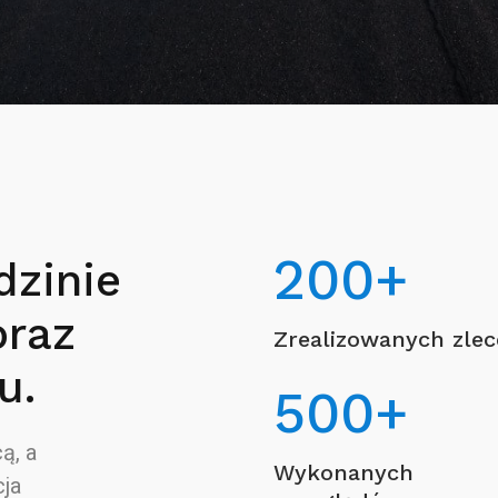
200
+
dzinie
oraz
Zrealizowanych zle
u.
500
+
ą, a
Wykonanych
ja