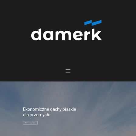
Ekonomiczne dachy płaskie
dla przemysłu
Dowiedz się więcej