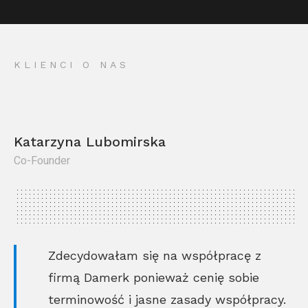
KLIENCI O NAS
Katarzyna Lubomirska
Co-Founder
Kr
Co
Zdecydowałam się na współpracę z
firmą Damerk ponieważ cenię sobie
terminowość i jasne zasady współpracy.