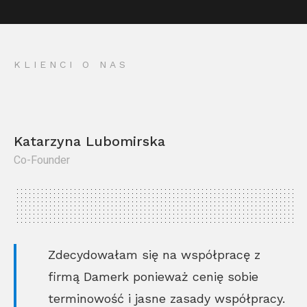
KLIENCI O NAS
Katarzyna Lubomirska
Co-Founder
Kr
Co
Zdecydowałam się na współpracę z
firmą Damerk ponieważ cenię sobie
terminowość i jasne zasady współpracy.