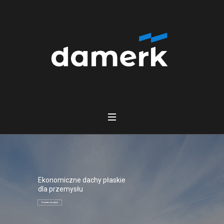
Ekonomiczne dachy płaskie
dla przemysłu
Dowiedz się więcej