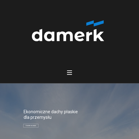
Ekonomiczne dachy płaskie
dla przemysłu
Dowiedz się więcej