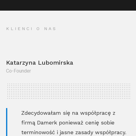
KLIENCI O NAS
Katarzyna Lubomirska
Co-Founder
Kr
Co
Zdecydowałam się na współpracę z
firmą Damerk ponieważ cenię sobie
terminowość i jasne zasady współpracy.