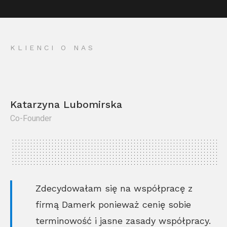
KLIENCI O NAS
Katarzyna Lubomirska
Co-Founder
Kr
Co
Zdecydowałam się na współpracę z
firmą Damerk ponieważ cenię sobie
terminowość i jasne zasady współpracy.