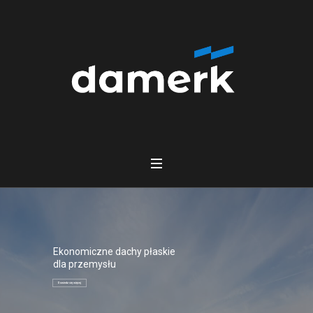
Ekonomiczne dachy płaskie
dla przemysłu
Dowiedz się więcej