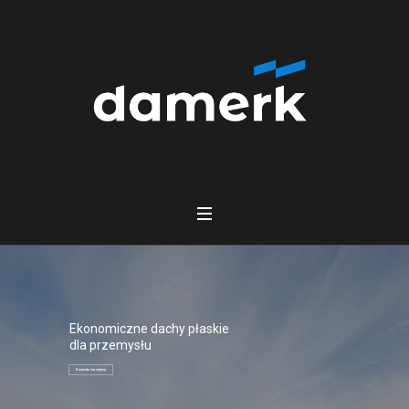
Ekonomiczne dachy płaskie
dla przemysłu
Dowiedz się więcej