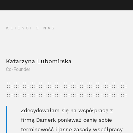
KLIENCI O NAS
Katarzyna Lubomirska
Co-Founder
Kr
Co
Zdecydowałam się na współpracę z
firmą Damerk ponieważ cenię sobie
terminowość i jasne zasady współpracy.