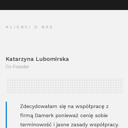
KLIENCI O NAS
Katarzyna Lubomirska
Co-Founder
Kr
Co
Zdecydowałam się na współpracę z
firmą Damerk ponieważ cenię sobie
terminowość i jasne zasady współpracy.