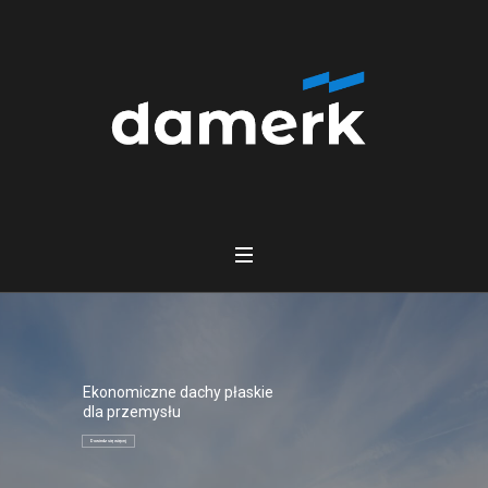
Ekonomiczne dachy płaskie
dla przemysłu
Dowiedz się więcej