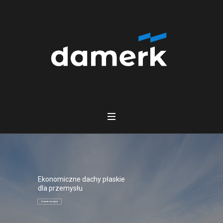
Ekonomiczne dachy płaskie
dla przemysłu
Dowiedz się więcej