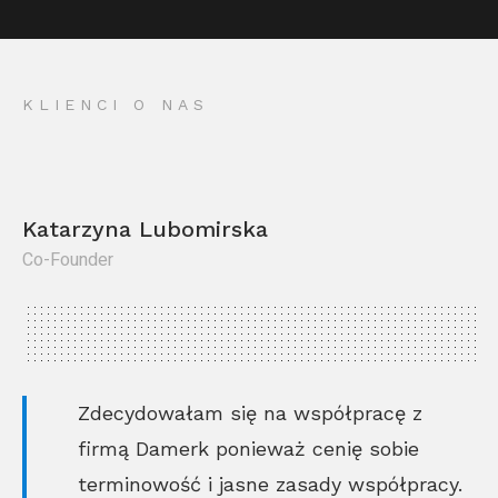
KLIENCI O NAS
Katarzyna Lubomirska
Co-Founder
Kr
Co
Zdecydowałam się na współpracę z
firmą Damerk ponieważ cenię sobie
terminowość i jasne zasady współpracy.