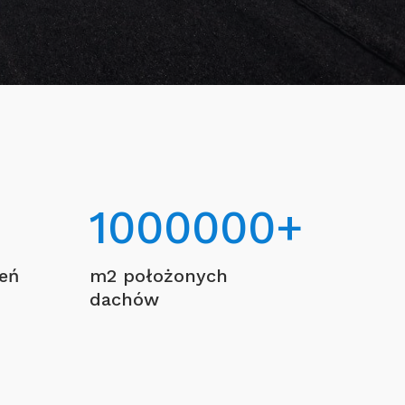
1000000
+
ceń
m2 położonych
dachów