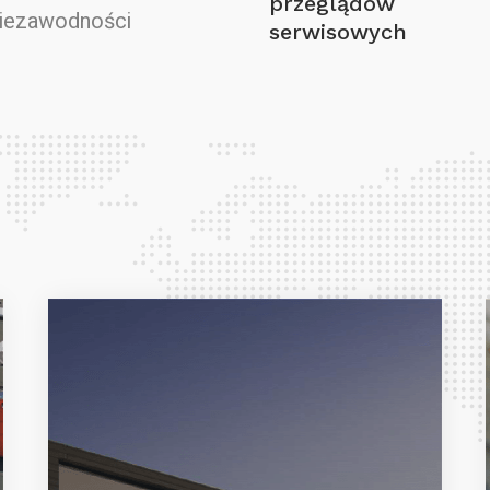
przeglądów
niezawodności
serwisowych