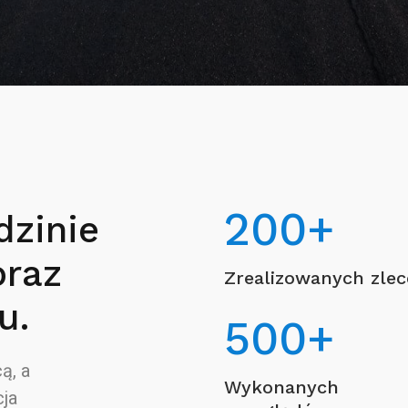
200
+
dzinie
oraz
Zrealizowanych zle
u.
500
+
ą, a
Wykonanych
ja