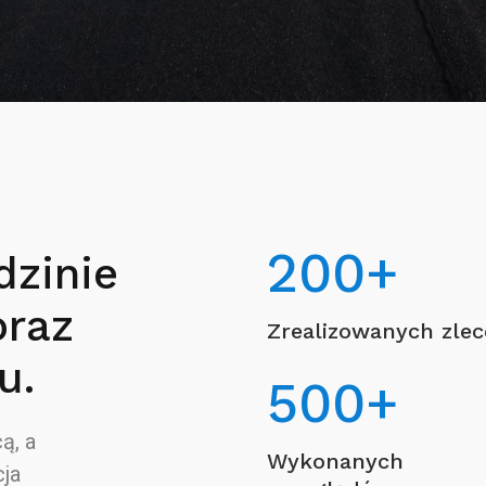
200
+
dzinie
oraz
Zrealizowanych zle
u.
500
+
ą, a
Wykonanych
ja