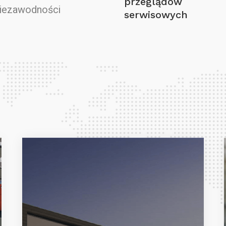
przeglądów
niezawodności
serwisowych