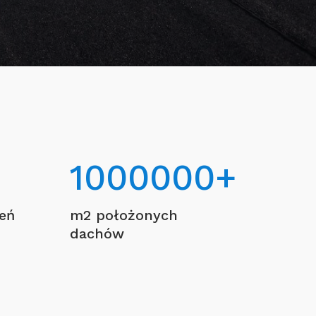
1000000
+
ceń
m2 położonych
dachów