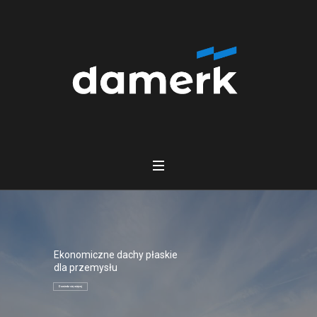
Ekonomiczne dachy płaskie
dla przemysłu
Dowiedz się więcej