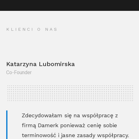
KLIENCI O NAS
Katarzyna Lubomirska
Co-Founder
Kr
Co
Zdecydowałam się na współpracę z
firmą Damerk ponieważ cenię sobie
terminowość i jasne zasady współpracy.