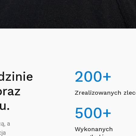
200
+
dzinie
oraz
Zrealizowanych zle
u.
500
+
ą, a
Wykonanych
ja