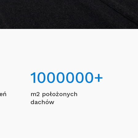
1000000
+
ceń
m2 położonych
dachów