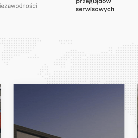
przeglądów
niezawodności
serwisowych