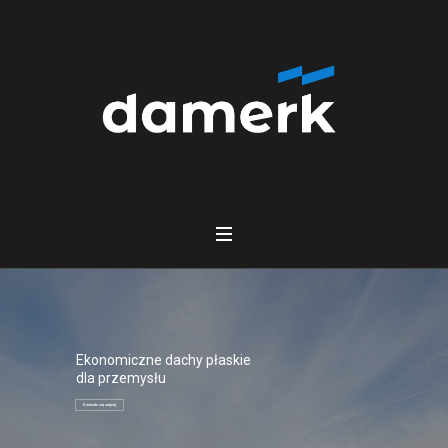
Ekonomiczne dachy płaskie
dla przemysłu
Dowiedz się więcej