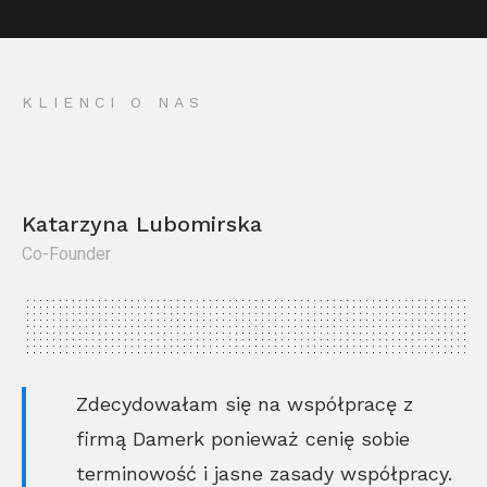
KLIENCI O NAS
Katarzyna Lubomirska
Co-Founder
Kr
Co
Zdecydowałam się na współpracę z
firmą Damerk ponieważ cenię sobie
terminowość i jasne zasady współpracy.