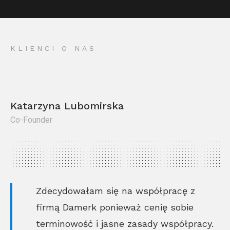
KLIENCI O NAS
Katarzyna Lubomirska
Co-Founder
Kr
Co
Zdecydowałam się na współpracę z
firmą Damerk ponieważ cenię sobie
terminowość i jasne zasady współpracy.