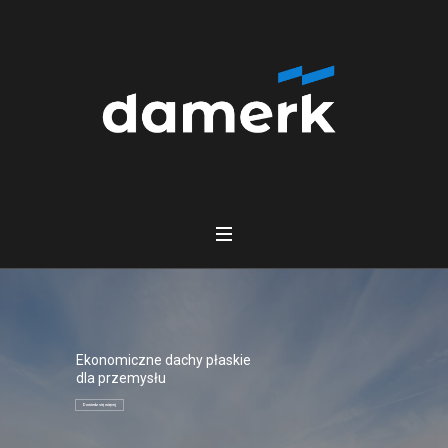
Ekonomiczne dachy płaskie
dla przemysłu
Dowiedz się więcej