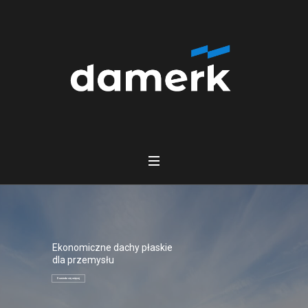
Ekonomiczne dachy płaskie
dla przemysłu
Dowiedz się więcej