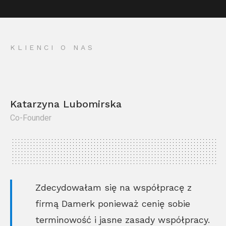
KLIENCI O NAS
Katarzyna Lubomirska
Co-Founder
Kr
Co
Zdecydowałam się na współpracę z
firmą Damerk ponieważ cenię sobie
terminowość i jasne zasady współpracy.