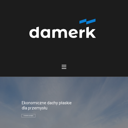
Ekonomiczne dachy płaskie
dla przemysłu
Dowiedz się więcej