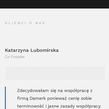
KLIENCI O NAS
Katarzyna Lubomirska
Co-Founder
Kr
Co
Zdecydowałam się na współpracę z
firmą Damerk ponieważ cenię sobie
terminowość i jasne zasady współpracy.