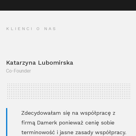
KLIENCI O NAS
Katarzyna Lubomirska
Co-Founder
Kr
Co
Zdecydowałam się na współpracę z
firmą Damerk ponieważ cenię sobie
terminowość i jasne zasady współpracy.