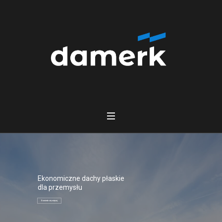
Ekonomiczne dachy płaskie
dla przemysłu
Dowiedz się więcej