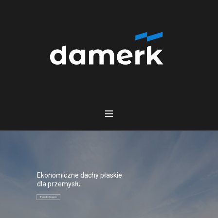
Ekonomiczne dachy płaskie
dla przemysłu
Dowiedz się więcej