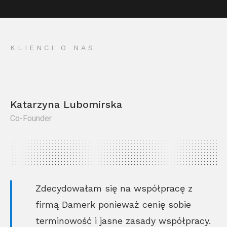
KLIENCI O NAS
Katarzyna Lubomirska
Co-Founder
Kr
Co
Zdecydowałam się na współpracę z
firmą Damerk ponieważ cenię sobie
terminowość i jasne zasady współpracy.