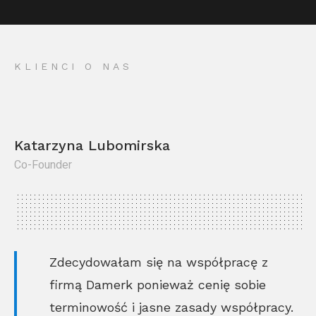
KLIENCI O NAS
Katarzyna Lubomirska
Co-Founder
Kr
Co
Zdecydowałam się na współpracę z
firmą Damerk ponieważ cenię sobie
terminowość i jasne zasady współpracy.