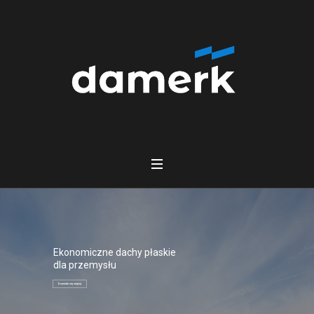
Ekonomiczne dachy płaskie
dla przemysłu
Dowiedz się więcej