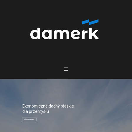
Ekonomiczne dachy płaskie
dla przemysłu
Dowiedz się więcej