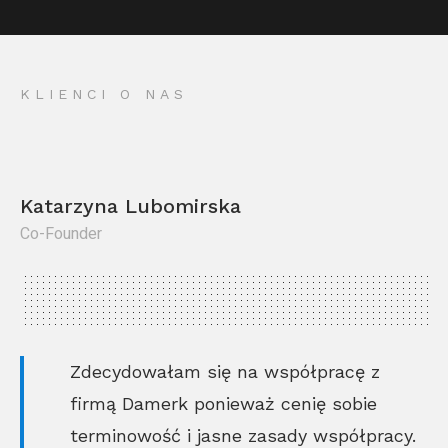
KLIENCI O NAS
Katarzyna Lubomirska
Co-Founder
Kr
Co
Zdecydowałam się na współpracę z
firmą Damerk ponieważ cenię sobie
terminowość i jasne zasady współpracy.