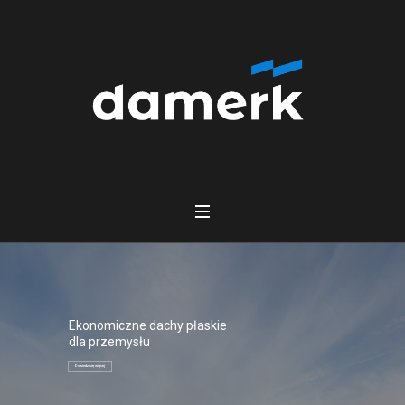
Ekonomiczne dachy płaskie
dla przemysłu
Dowiedz się więcej