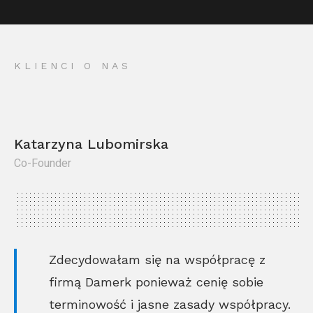
KLIENCI O NAS
Katarzyna Lubomirska
Co-Founder
Kr
Co
Zdecydowałam się na współpracę z
firmą Damerk ponieważ cenię sobie
terminowość i jasne zasady współpracy.