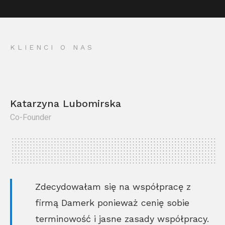
KLIENCI O NAS
Katarzyna Lubomirska
Co-Founder
Kr
Co
Zdecydowałam się na współpracę z
firmą Damerk ponieważ cenię sobie
terminowość i jasne zasady współpracy.