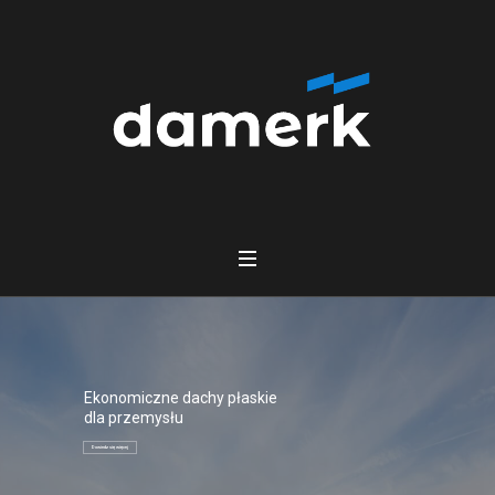
Ekonomiczne dachy płaskie
dla przemysłu
Dowiedz się więcej