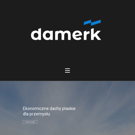
Ekonomiczne dachy płaskie
dla przemysłu
Dowiedz się więcej