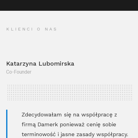
KLIENCI O NAS
Katarzyna Lubomirska
Co-Founder
Kr
Co
Zdecydowałam się na współpracę z
firmą Damerk ponieważ cenię sobie
terminowość i jasne zasady współpracy.