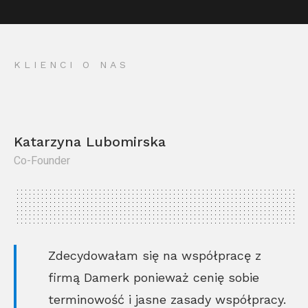
KLIENCI O NAS
Katarzyna Lubomirska
Co-Founder
Kr
Co
Zdecydowałam się na współpracę z
firmą Damerk ponieważ cenię sobie
terminowość i jasne zasady współpracy.