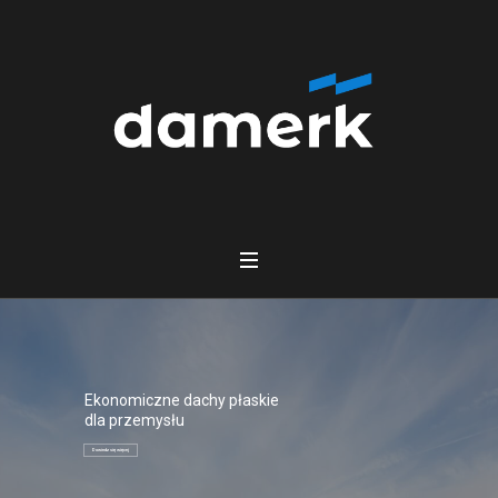
Ekonomiczne dachy płaskie
dla przemysłu
Dowiedz się więcej