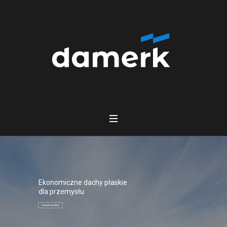
Ekonomiczne dachy płaskie
dla przemysłu
Dowiedz się więcej