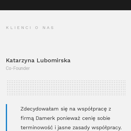
KLIENCI O NAS
Katarzyna Lubomirska
Co-Founder
Kr
Co
Zdecydowałam się na współpracę z
firmą Damerk ponieważ cenię sobie
terminowość i jasne zasady współpracy.