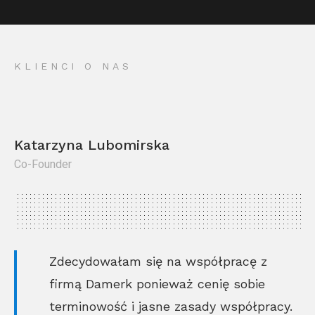
KLIENCI O NAS
Katarzyna Lubomirska
Co-Founder
Kr
Co
Zdecydowałam się na współpracę z
firmą Damerk ponieważ cenię sobie
terminowość i jasne zasady współpracy.