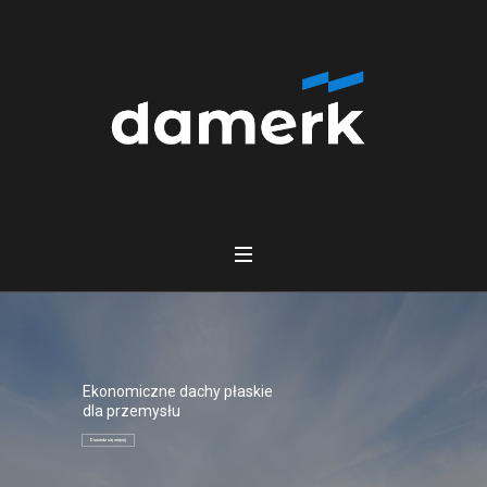
Ekonomiczne dachy płaskie
dla przemysłu
Dowiedz się więcej