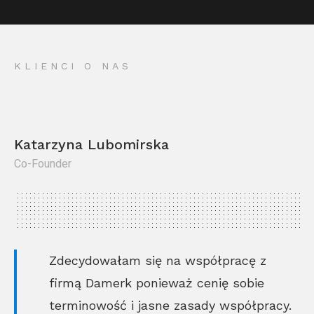
KLIENCI O NAS
Katarzyna Lubomirska
Co-Founder
Kr
Co
Zdecydowałam się na współpracę z
firmą Damerk ponieważ cenię sobie
terminowość i jasne zasady współpracy.