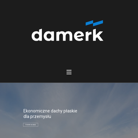
Ekonomiczne dachy płaskie
dla przemysłu
Dowiedz się więcej