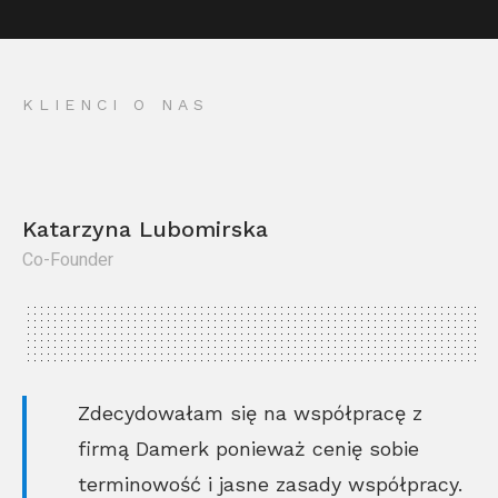
KLIENCI O NAS
Katarzyna Lubomirska
Co-Founder
Kr
Co
Zdecydowałam się na współpracę z
firmą Damerk ponieważ cenię sobie
terminowość i jasne zasady współpracy.