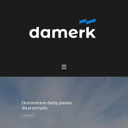
Ekonomiczne dachy płaskie
dla przemysłu
Dowiedz się więcej