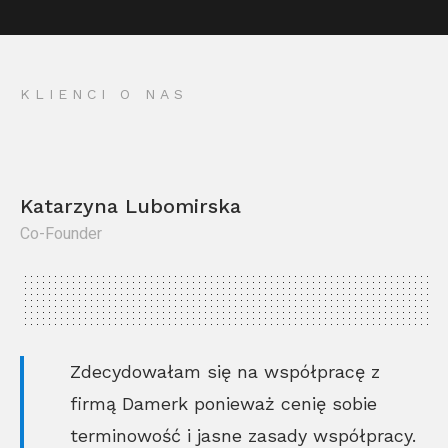
KLIENCI O NAS
Katarzyna Lubomirska
Co-Founder
Kr
Co
Zdecydowałam się na współpracę z
firmą Damerk ponieważ cenię sobie
terminowość i jasne zasady współpracy.