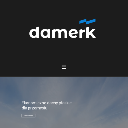
Ekonomiczne dachy płaskie
dla przemysłu
Dowiedz się więcej