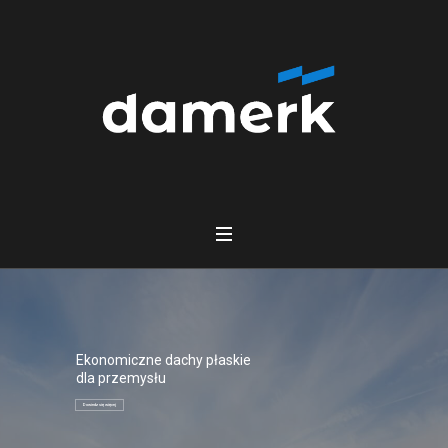
Ekonomiczne dachy płaskie
dla przemysłu
Dowiedz się więcej