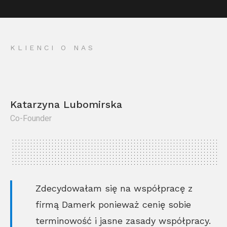
KLIENCI O NAS
Katarzyna Lubomirska
Co-Founder
Kr
Co
Zdecydowałam się na współpracę z
firmą Damerk ponieważ cenię sobie
terminowość i jasne zasady współpracy.