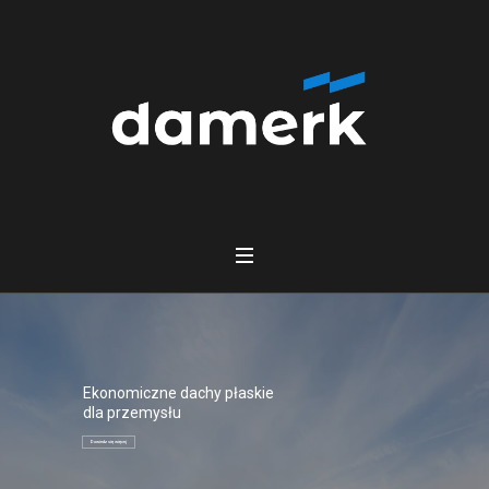
Ekonomiczne dachy płaskie
dla przemysłu
Dowiedz się więcej