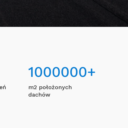
1000000
+
ceń
m2 położonych
dachów