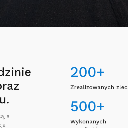
200
+
dzinie
oraz
Zrealizowanych zle
u.
500
+
ą, a
Wykonanych
ja