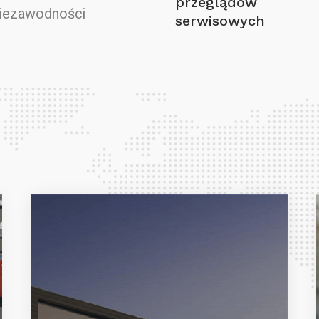
przeglądów
niezawodności
serwisowych