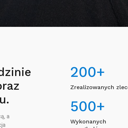
200
+
dzinie
oraz
Zrealizowanych zle
u.
500
+
ą, a
Wykonanych
ja