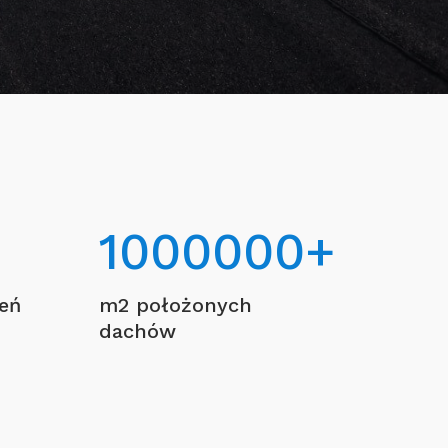
1000000
+
ceń
m2 położonych
dachów