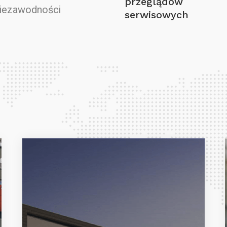
przeglądów
niezawodności
serwisowych