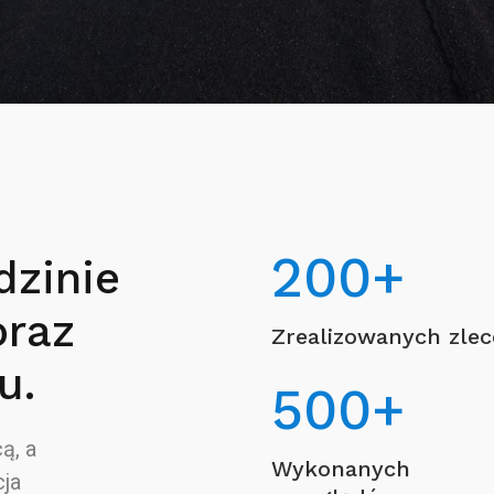
200
+
dzinie
oraz
Zrealizowanych zle
u.
500
+
ą, a
Wykonanych
ja