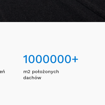
1000000
+
ceń
m2 położonych
dachów