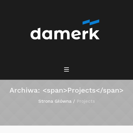
Archiwa: <span>Projects</span>
Strona Główna
/
Projects