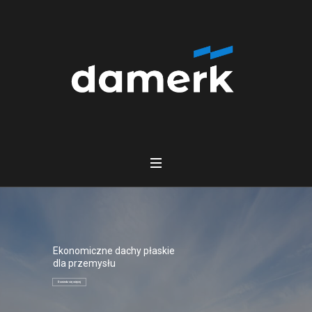
Ekonomiczne dachy płaskie
dla przemysłu
Dowiedz się więcej