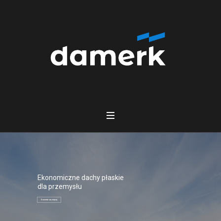
Ekonomiczne dachy płaskie
dla przemysłu
Dowiedz się więcej