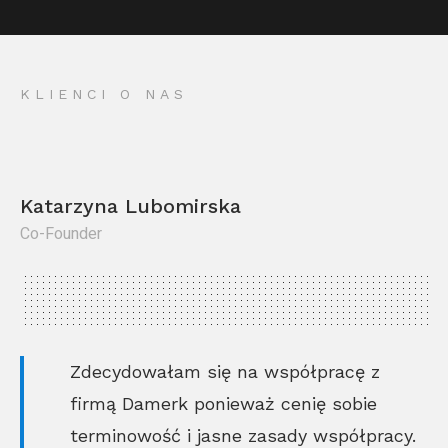
KLIENCI O NAS
Katarzyna Lubomirska
Co-Founder
Kr
Co
Zdecydowałam się na współpracę z
firmą Damerk ponieważ cenię sobie
terminowość i jasne zasady współpracy.