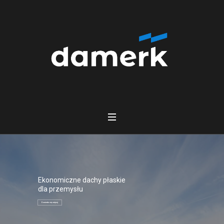
Ekonomiczne dachy płaskie
dla przemysłu
Dowiedz się więcej