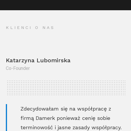
KLIENCI O NAS
Katarzyna Lubomirska
Co-Founder
Kr
Co
Zdecydowałam się na współpracę z
firmą Damerk ponieważ cenię sobie
terminowość i jasne zasady współpracy.