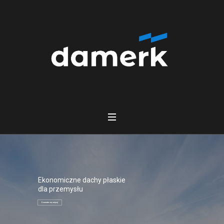
Ekonomiczne dachy płaskie
dla przemysłu
Dowiedz się więcej