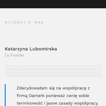
KLIENCI O NAS
Katarzyna Lubomirska
Co-Founder
Kr
Co
Zdecydowałam się na współpracę z
firmą Damerk ponieważ cenię sobie
terminowość i jasne zasady współpracy.