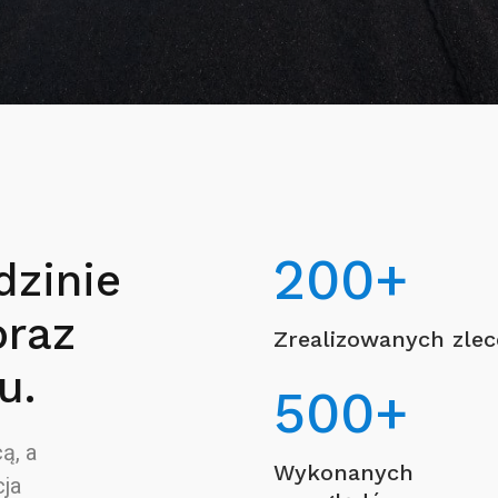
200
+
dzinie
oraz
Zrealizowanych zle
u.
500
+
ą, a
Wykonanych
ja