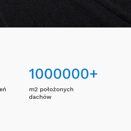
1000000
+
ceń
m2 położonych
dachów