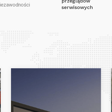
przeglądów
niezawodności
serwisowych