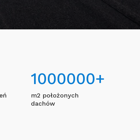
1000000
+
ceń
m2 położonych
dachów