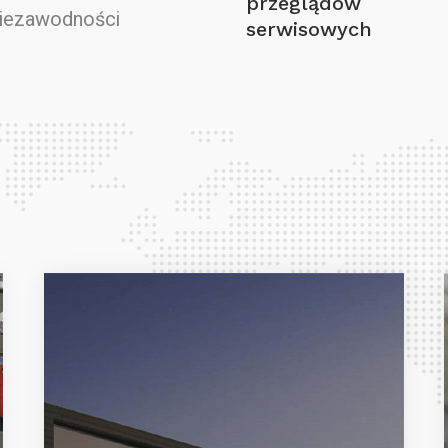
przeglądów
niezawodności
serwisowych