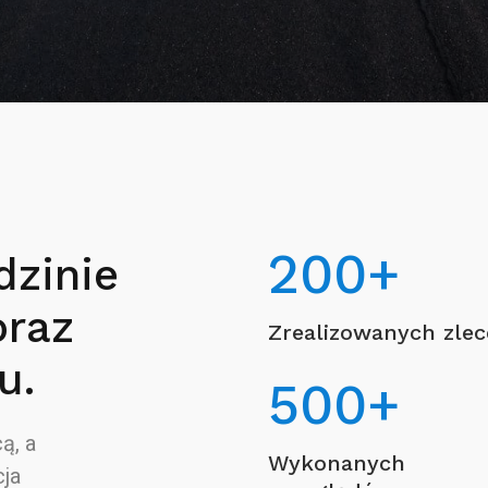
200
+
dzinie
oraz
Zrealizowanych zle
u.
500
+
ą, a
Wykonanych
ja