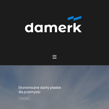
Ekonomiczne dachy płaskie
dla przemysłu
Dowiedz się więcej