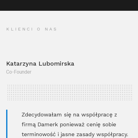
KLIENCI O NAS
Katarzyna Lubomirska
Co-Founder
Kr
Co
Zdecydowałam się na współpracę z
firmą Damerk ponieważ cenię sobie
terminowość i jasne zasady współpracy.