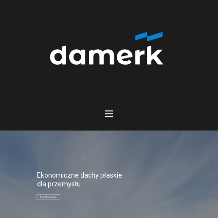
Ekonomiczne dachy płaskie
dla przemysłu
Dowiedz się więcej