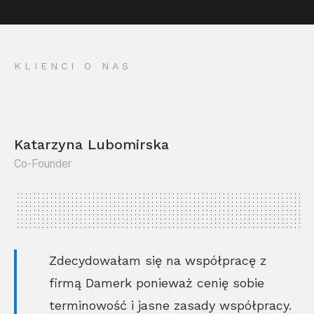
KLIENCI O NAS
Katarzyna Lubomirska
Co-Founder
Kr
Co
Zdecydowałam się na współpracę z
firmą Damerk ponieważ cenię sobie
terminowość i jasne zasady współpracy.