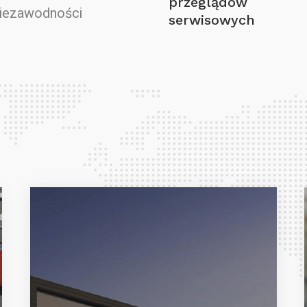
przeglądów
niezawodności
serwisowych