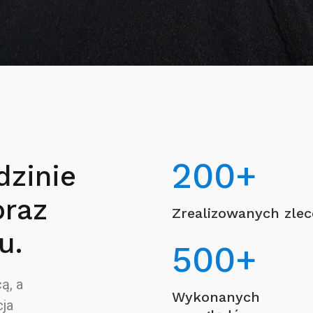
200
+
dzinie
oraz
Zrealizowanych zle
u.
500
+
ą, a
Wykonanych
ja