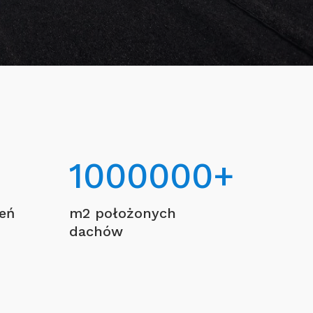
1000000
+
ceń
m2 położonych
dachów