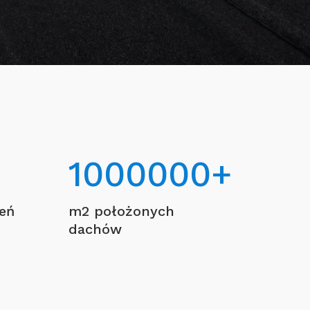
1000000
+
ceń
m2 położonych
dachów