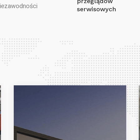
przeglądów
niezawodności
serwisowych