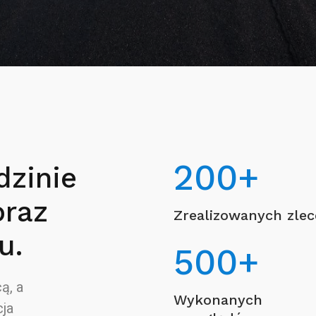
200
+
dzinie
oraz
Zrealizowanych zle
u.
500
+
ą, a
Wykonanych
ja