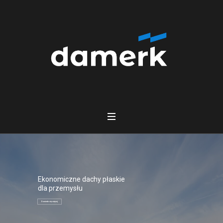
Ekonomiczne dachy płaskie
dla przemysłu
Dowiedz się więcej