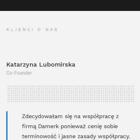
KLIENCI O NAS
Katarzyna Lubomirska
Co-Founder
Kr
Co
Zdecydowałam się na współpracę z
firmą Damerk ponieważ cenię sobie
terminowość i jasne zasady współpracy.