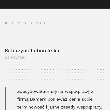
KLIENCI O NAS
Katarzyna Lubomirska
Co-Founder
Kr
Co
Zdecydowałam się na współpracę z
firmą Damerk ponieważ cenię sobie
terminowość i jasne zasady współpracy.