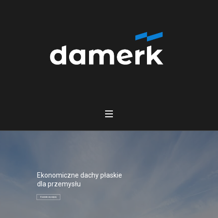
Ekonomiczne dachy płaskie
dla przemysłu
Dowiedz się więcej