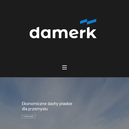
Ekonomiczne dachy płaskie
dla przemysłu
Dowiedz się więcej