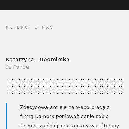
KLIENCI O NAS
Katarzyna Lubomirska
Co-Founder
Kr
Co
Zdecydowałam się na współpracę z
firmą Damerk ponieważ cenię sobie
terminowość i jasne zasady współpracy.