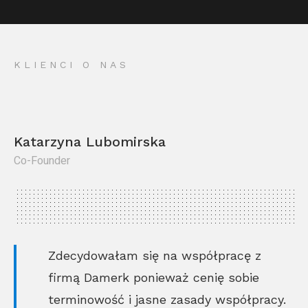
KLIENCI O NAS
Katarzyna Lubomirska
Co-Founder
Kr
Co
Zdecydowałam się na współpracę z
firmą Damerk ponieważ cenię sobie
terminowość i jasne zasady współpracy.