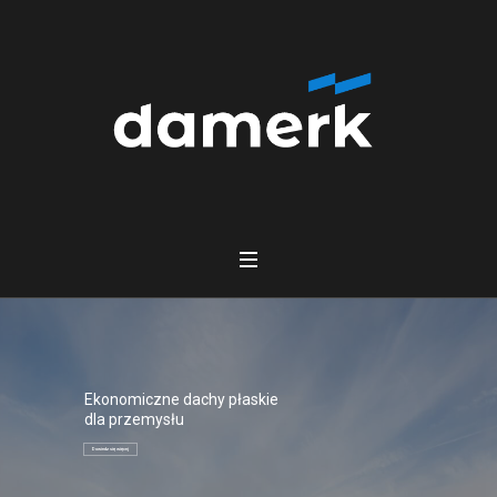
Ekonomiczne dachy płaskie
dla przemysłu
Dowiedz się więcej