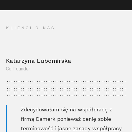
KLIENCI O NAS
Katarzyna Lubomirska
Co-Founder
Kr
Co
Zdecydowałam się na współpracę z
firmą Damerk ponieważ cenię sobie
terminowość i jasne zasady współpracy.