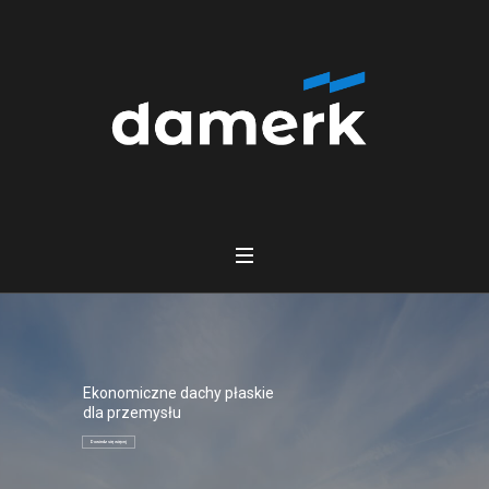
Ekonomiczne dachy płaskie
dla przemysłu
Dowiedz się więcej